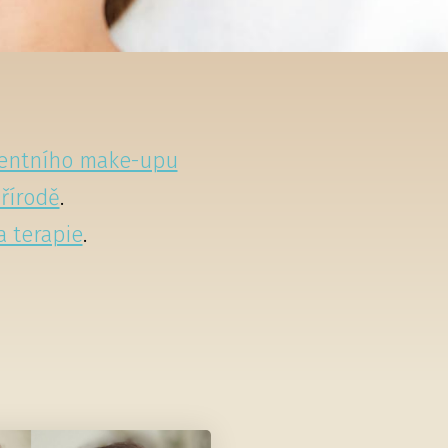
entního make-upu
přírodě
.
a terapie
.