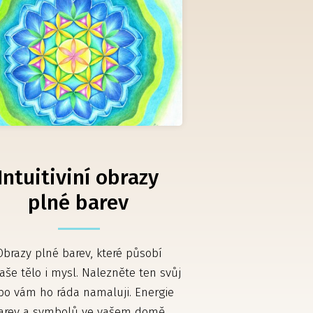
Intuitiviní obrazy
plné barev
Obrazy plné barev, které působí
aše tělo i mysl. Nalezněte ten svůj
bo vám ho ráda namaluji. Energie
arev a symbolů ve vašem domě.