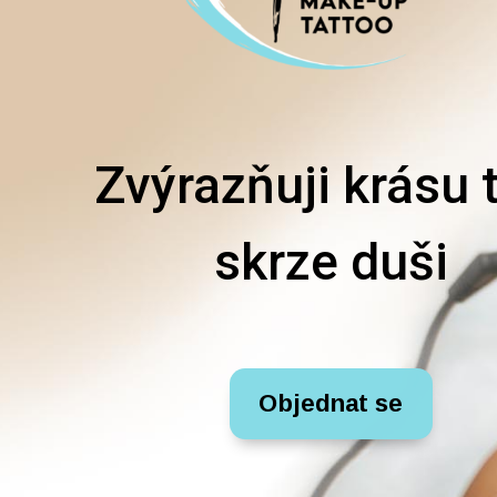
Zvýrazňuji krásu 
skrze duši
Objednat se