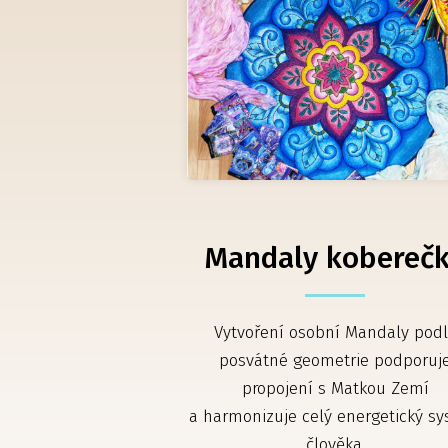
Mandaly kobereč
Vytvoření osobní Mandaly pod
posvátné geometrie podporuj
propojení s Matkou Zemí
a harmonizuje celý energetický s
člověka.