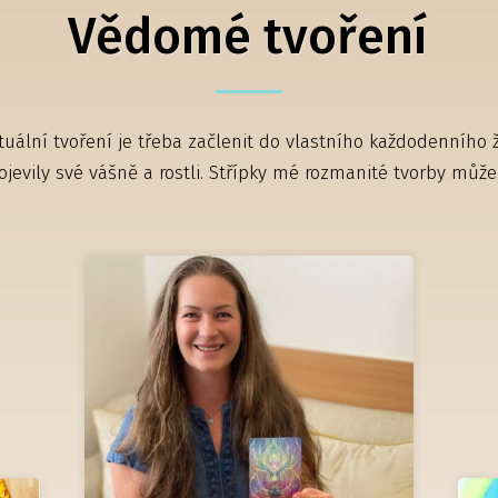
Vědomé tvoření
tuální tvoření je třeba začlenit do vlastního každodenního ž
evily své vášně a rostli. Střípky mé rozmanité tvorby můžeš 