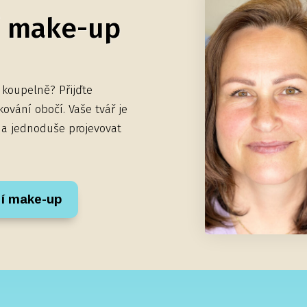
í make-up
 koupelně? Přijďte
vání obočí. Vaše tvář je
t a jednoduše projevovat
í make-up