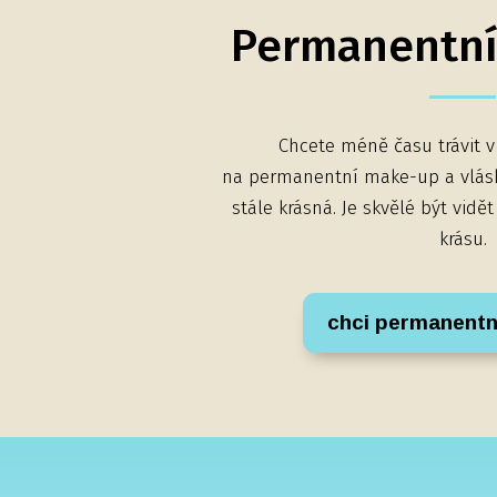
Permanentn
Chcete méně času trávit v
na permanentní make-up a vlásko
stále krásná. Je skvělé být vidě
krásu.
chci permanentn