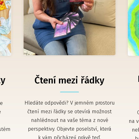
ky
Čtení mezi řádky
Hledáte odpovědi? V jemném prostoru
le
čtení mezi řádky se otevírá možnost
e
nahlédnout na vaše téma z nové
na v
perspektivy. Objevte poselství, která
ystém
ne
k vám přicházejí právě teď.
b