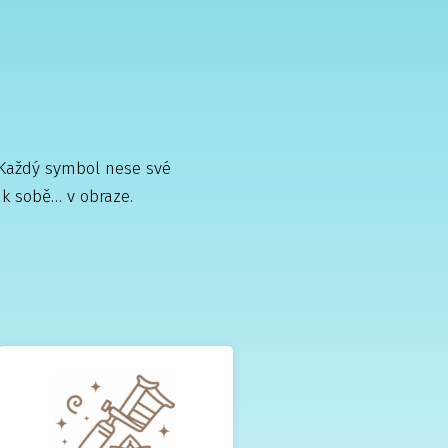
. Každý symbol nese své
 k sobě… v obraze.