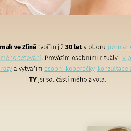
rnak ve Zlíně
tvořím již
30 let
v oboru
perman
mého tetování
. Provázím osobními rituály i
v 
razy
a vytvářím
osobní koberečky
,
konzultace 
I
TY
jsi součástí mého života.