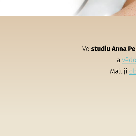
Ve
studiu Anna Pe
a
vědo
Malují
ob