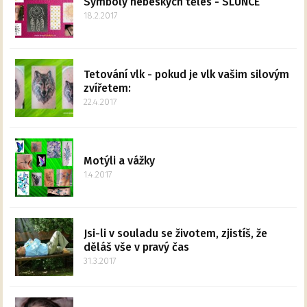
Symboly nebeských těles - SLUNCE
18.2.2017
Tetování vlk - pokud je vlk vašim silovým
zvířetem:
22.4.2017
Motýli a vážky
1.4.2017
Jsi-li v souladu se životem, zjistíš, že
děláš vše v pravý čas
31.3.2017