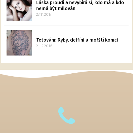
Láska proudí a nevybírá si, kdo má a kdo
nemá být milován
23.11.2017
Tetování: Ryby, delfíni a mořští koníci
21.12.2016