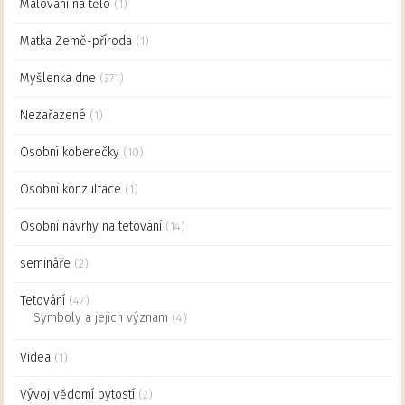
Malování na tělo
(1)
Matka Země-příroda
(1)
Myšlenka dne
(371)
Nezařazené
(1)
Osobní koberečky
(10)
Osobní konzultace
(1)
Osobní návrhy na tetování
(14)
semináře
(2)
Tetování
(47)
Symboly a jejich význam
(4)
Videa
(1)
Vývoj vědomí bytostí
(2)