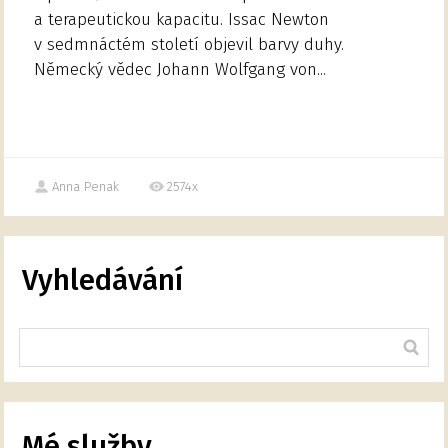
a terapeutickou kapacitu. Issac Newton
v sedmnáctém století objevil barvy duhy.
Německý vědec Johann Wolfgang von...
Anna Penak
2574x
Vyhledávání
Mé služby