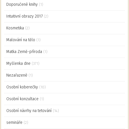
Doporučené knihy
(1)
Intuitivní obrazy 2017
(2)
Kosmetika
(2)
Malování na tělo
(1)
Matka Země-příroda
(1)
Myšlenka dne
(371)
Nezařazené
(1)
Osobní koberečky
(10)
Osobní konzultace
(1)
Osobní návrhy na tetování
(14)
semináře
(2)