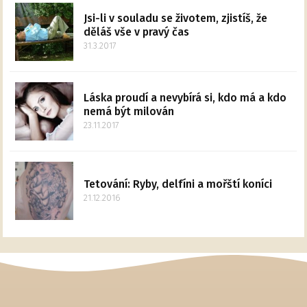
Jsi-li v souladu se životem, zjistíš, že
děláš vše v pravý čas
31.3.2017
Láska proudí a nevybírá si, kdo má a kdo
nemá být milován
23.11.2017
Tetování: Ryby, delfíni a mořští koníci
21.12.2016