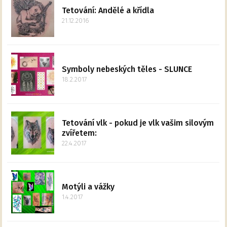
Tetování: Andělé a křídla
21.12.2016
Symboly nebeských těles - SLUNCE
18.2.2017
Tetování vlk - pokud je vlk vašim silovým
zvířetem:
22.4.2017
Motýli a vážky
1.4.2017