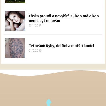
Láska proudí a nevybírá si, kdo má a kdo
nemá být milován
23.11.2017
Tetování: Ryby, delfíni a mořští koníci
21.12.2016