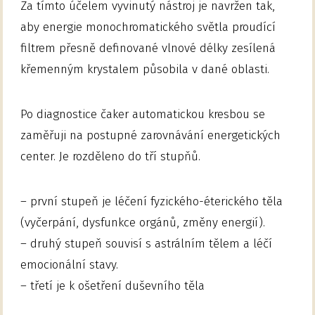
Za tímto účelem vyvinutý nástroj je navržen tak,
aby energie monochromatického světla proudící
filtrem přesně definované vlnové délky zesílená
křemenným krystalem působila v dané oblasti.
Po diagnostice čaker automatickou kresbou se
zaměřuji na postupné zarovnávání energetických
center. Je rozděleno do tří stupňů.
– první stupeň je léčení fyzického-éterického těla
(vyčerpání, dysfunkce orgánů, změny energií).
– druhý stupeň souvisí s astrálním tělem a léčí
emocionální stavy.
– třetí je k ošetření duševního těla