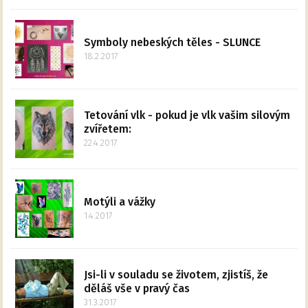
Symboly nebeských těles - SLUNCE
18.2.2017
Tetování vlk - pokud je vlk vašim silovým
zvířetem:
22.4.2017
Motýli a vážky
1.4.2017
Jsi-li v souladu se životem, zjistíš, že
děláš vše v pravý čas
31.3.2017