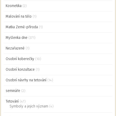
Kosmetika
(2)
Malování na tělo
(1)
Matka Země-příroda
(1)
Myšlenka dne
(371)
Nezařazené
(1)
Osobní koberečky
(10)
Osobní konzultace
(1)
Osobní návrhy na tetování
(14)
semináře
(2)
Tetování
(47)
Symboly a jejich význam
(4)