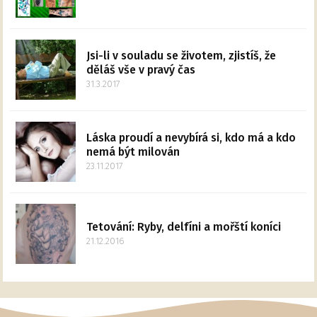
Jsi-li v souladu se životem, zjistíš, že
děláš vše v pravý čas
31.3.2017
Láska proudí a nevybírá si, kdo má a kdo
nemá být milován
23.11.2017
Tetování: Ryby, delfíni a mořští koníci
21.12.2016