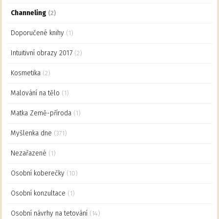
Channeling
(2)
Doporučené knihy
(1)
Intuitivní obrazy 2017
(2)
Kosmetika
(2)
Malování na tělo
(1)
Matka Země-příroda
(1)
Myšlenka dne
(371)
Nezařazené
(1)
Osobní koberečky
(10)
Osobní konzultace
(1)
Osobní návrhy na tetování
(14)