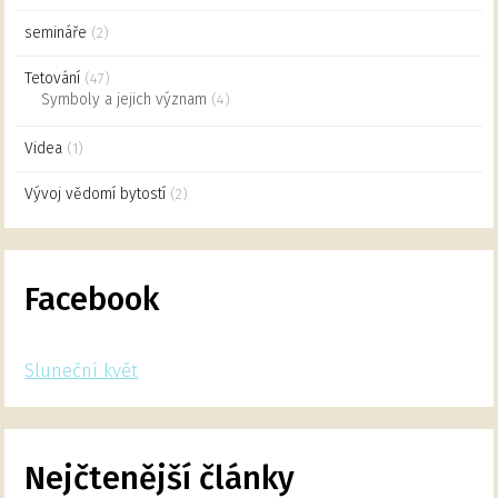
semináře
(2)
Tetování
(47)
Symboly a jejich význam
(4)
Videa
(1)
Vývoj vědomí bytostí
(2)
Facebook
Sluneční květ
Nejčtenější články