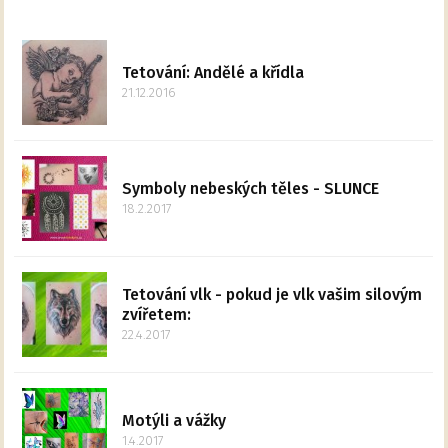
Tetování: Andělé a křídla
21.12.2016
Symboly nebeských těles - SLUNCE
18.2.2017
Tetování vlk - pokud je vlk vašim silovým
zvířetem:
22.4.2017
Motýli a vážky
1.4.2017