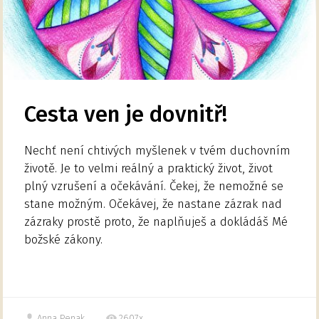
Cesta ven je dovnitř!
Nechť není chtivých myšlenek v tvém duchovním
životě. Je to velmi reálný a praktický život, život
plný vzrušení a očekávání. Čekej, že nemožné se
stane možným. Očekávej, že nastane zázrak nad
zázraky prostě proto, že naplňuješ a dokládáš Mé
božské zákony.
Anna Penak
2607x