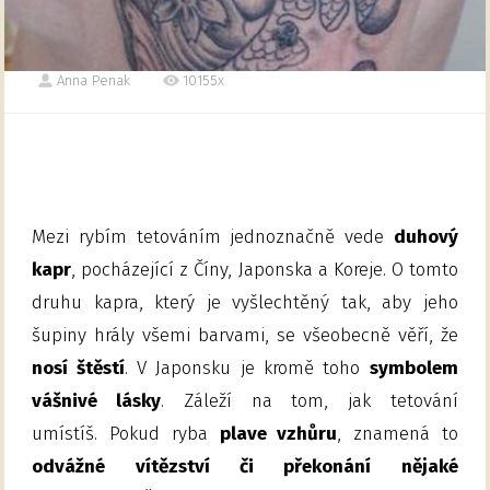
Anna Penak
10155x
Mezi rybím tetováním jednoznačně vede
duhový
kapr
, pocházející z Číny, Japonska a Koreje. O tomto
druhu kapra, který je vyšlechtěný tak, aby jeho
šupiny hrály všemi barvami, se všeobecně věří, že
nosí štěstí
. V Japonsku je kromě toho
symbolem
vášnivé lásky
. Záleží na tom, jak tetování
umístíš. Pokud ryba
plave vzhůru
, znamená to
odvážné vítězství či překonání nějaké