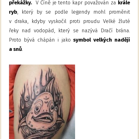
překážky.
V Číně je tento kapr považován za
krále
ryb
, který by se podle legendy mohl proměnit
v draka, kdyby vyskočil proti proudu Velké žluté
řeky nad vodopád, který se nazývá Dračí brána.
Proto bývá chápán i jako
symbol velkých nadějí
a snů
.