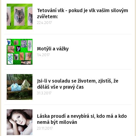
Tetování vlk - pokud je vlk vašim silovým
zvířetem:
22.4.2017
Motýli a vážky
1.4.2017
Jsi-li v souladu se životem, zjistíš, že
děláš vše v pravý čas
31.3.2017
Láska proudí a nevybírá si, kdo má a kdo
nemá být milován
23.11.2017