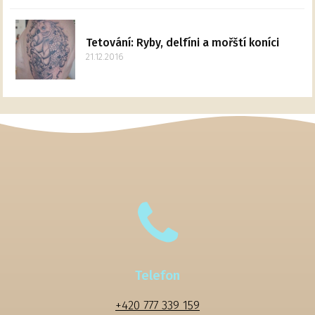
Tetování: Ryby, delfíni a mořští koníci
21.12.2016
Telefon
+420 777 339 159