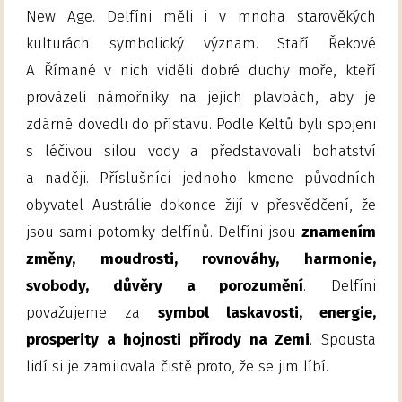
New Age. Delfíni měli i v mnoha starověkých
kulturách symbolický význam. Staří Řekové
A Římané v nich viděli dobré duchy moře, kteří
provázeli námořníky na jejich plavbách, aby je
zdárně dovedli do přístavu. Podle Keltů byli spojeni
s léčivou silou vody a představovali bohatství
a naději. Příslušníci jednoho kmene původních
obyvatel Austrálie dokonce žijí v přesvědčení, že
jsou sami potomky delfínů. Delfíni jsou
znamením
změny, moudrosti, rovnováhy, harmonie,
svobody, důvěry a porozumění
. Delfíni
považujeme za
symbol laskavosti, energie,
prosperity a hojnosti přírody na Zemi
. Spousta
lidí si je zamilovala čistě proto, že se jim líbí.