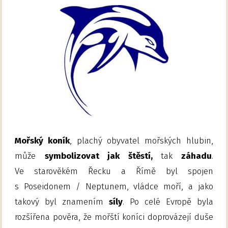
Mořský koník
, plachý obyvatel mořských hlubin,
může
symbolizovat jak štěstí,
tak
záhadu
.
Ve starověkém Řecku a Římě byl spojen
s Poseidonem / Neptunem, vládce moří, a jako
takový byl znamením
síly
. Po celé Evropě byla
rozšířena pověra, že mořští koníci doprovázejí duše