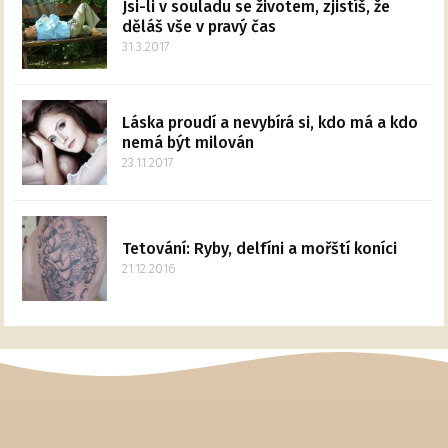
Jsi-li v souladu se životem, zjistíš, že
děláš vše v pravý čas
31.3.2017
Láska proudí a nevybírá si, kdo má a kdo
nemá být milován
23.11.2017
Tetování: Ryby, delfíni a mořští koníci
21.12.2016