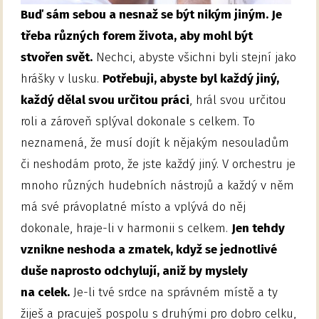
Buď sám sebou a nesnaž se být nikým jiným. Je
třeba různých forem života, aby mohl být
stvořen svět.
Nechci, abyste všichni byli stejní jako
hrášky v lusku.
Potřebuji, abyste byl každý jiný,
každý dělal svou určitou práci
, hrál svou určitou
roli a zároveň splýval dokonale s celkem. To
neznamená, že musí dojít k nějakým nesouladům
či neshodám proto, že jste každý jiný. V orchestru je
mnoho různých hudebních nástrojů a každý v něm
má své právoplatné místo a vplývá do něj
dokonale, hraje-li v harmonii s celkem.
Jen tehdy
vznikne neshoda a zmatek, když se jednotlivé
duše naprosto odchylují, aniž by myslely
na celek.
Je-li tvé srdce na správném místě a ty
žiješ a pracuješ pospolu s druhými pro dobro celku,