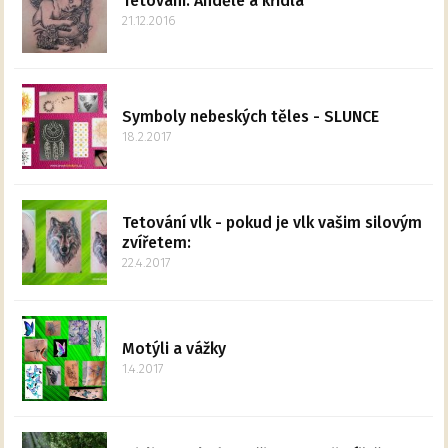
Tetování: Andělé a křídla
21.12.2016
Symboly nebeských těles - SLUNCE
18.2.2017
Tetování vlk - pokud je vlk vašim silovým
zvířetem:
22.4.2017
Motýli a vážky
1.4.2017