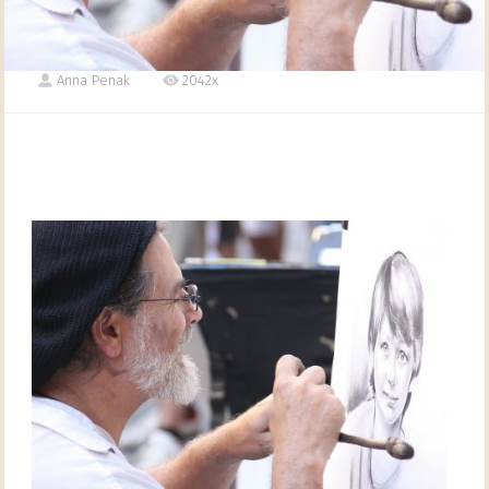
Anna Penak
2042x