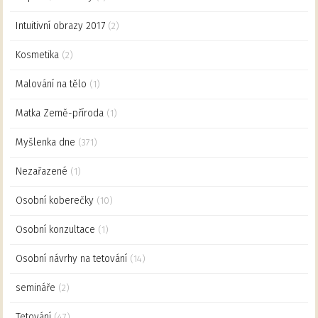
Intuitivní obrazy 2017
(2)
Kosmetika
(2)
Malování na tělo
(1)
Matka Země-příroda
(1)
Myšlenka dne
(371)
Nezařazené
(1)
Osobní koberečky
(10)
Osobní konzultace
(1)
Osobní návrhy na tetování
(14)
semináře
(2)
Tetování
(47)