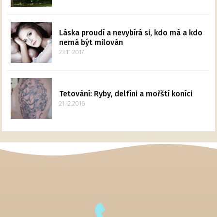
Láska proudí a nevybírá si, kdo má a kdo
nemá být milován
23.11.2017
Tetování: Ryby, delfíni a mořští koníci
21.12.2016