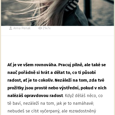
Anna Penak
2147x
Ať je ve všem rovnováha. Pracuj pilně, ale také se
nauč pořádně si hrát a dělat to, co ti působí
radost, ať je to cokoliv. Nezáleží na tom, zda tvé
prožitky jsou prosté nebo výstřední, pokud v nich
nalézáš opravdovou radost
. Když děláš něco, co
tě baví, nezáleží na tom, jak je to namáhavé;
nebudeš se cítit vyčerpaný, ale rozradostněný