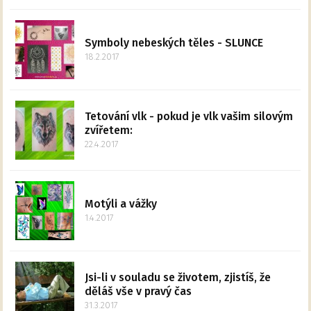
Symboly nebeských těles - SLUNCE
18.2.2017
Tetování vlk - pokud je vlk vašim silovým
zvířetem:
22.4.2017
Motýli a vážky
1.4.2017
Jsi-li v souladu se životem, zjistíš, že
děláš vše v pravý čas
31.3.2017