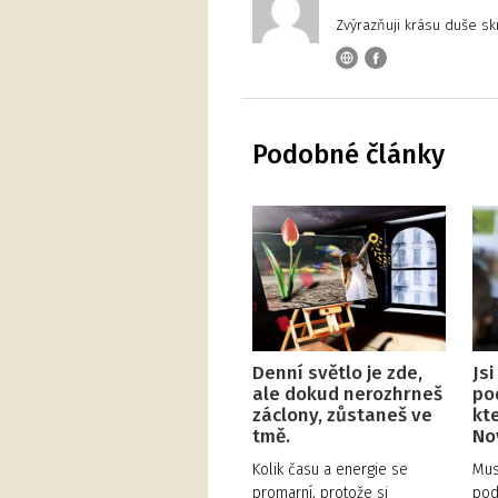
Zvýrazňuji krásu duše sk
Podobné články
Denní světlo je zde,
Jsi
ale dokud nerozhrneš
po
záclony, zůstaneš ve
kt
tmě.
No
Kolik času a energie se
Mus
promarní, protože si
pod