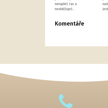
nenajdeš čas a
nas
neobtěžuješ…
Jes
Komentáře