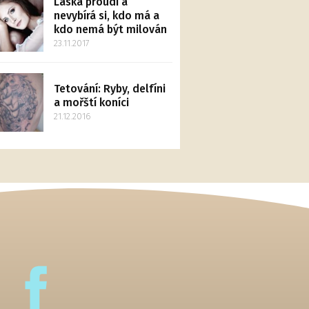
Láska proudí a
nevybírá si, kdo má a
kdo nemá být milován
23.11.2017
Tetování: Ryby, delfíni
a mořští koníci
21.12.2016