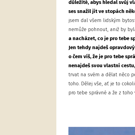
důležité, abys hledal svůj vl
ses snažil jít ve stopách ně
jsem dal všem lidským bytost
nemůže pohnout, aniž by byl
a nacházet, co je pro tebe sp
Jen tehdy najdeš opravdový 
o čem víš, že je pro tebe spr
nenajdeš svou vlastní cestu, 
trvat na svém a dělat něco p
toho. Dělej vše, ať je to cokol
pro tebe správné a že z toho v