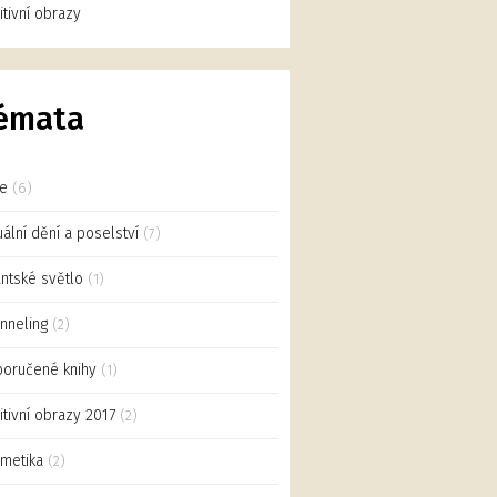
uitivní obrazy
émata
ce
(6)
uální dění a poselství
(7)
antské světlo
(1)
nneling
(2)
oručené knihy
(1)
uitivní obrazy 2017
(2)
metika
(2)