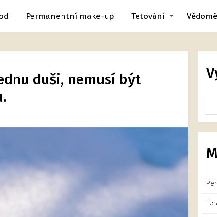
od
Permanentní make-up
Tetování
Vědomé
V
jednu duši, nemusí být
.
M
Per
Ter