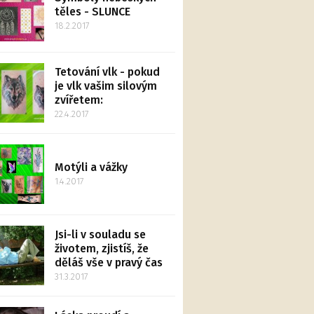
těles - SLUNCE
18.2.2017
Tetování vlk - pokud
je vlk vašim silovým
zvířetem:
22.4.2017
Motýli a vážky
1.4.2017
Jsi-li v souladu se
životem, zjistíš, že
děláš vše v pravý čas
31.3.2017