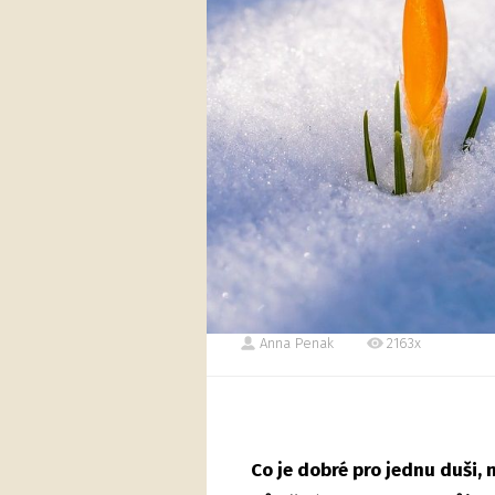
Anna Penak
2163x
Co je dobré pro jednu duši, 