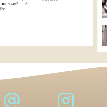
tanou v Nové době.
tliže…