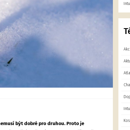
Int
T
Ak
Akt
Atl
Cha
Dop
Int
Kos
nemusí být dobré pro druhou. Proto je