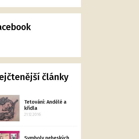
acebook
ejčtenější články
Tetování: Andělé a
křídla
21.12.2016
Symboly nebeských