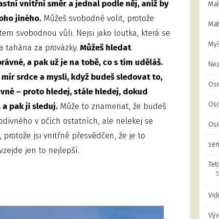
astní vnitřní směr a jednal podle něj, aniž by
Mal
koho jiného.
Můžeš svobodně volit, protože
Mat
em svobodnou vůli. Nejsi jako loutka, která se
Myš
a tahána za provázky.
Můžeš hledat
rávné, a pak už je na tobě, co s tím uděláš.
Ne
mír srdce a mysli, když budeš sledovat to,
Oso
ávné – proto hledej, stále hledej, dokud
Oso
a pak ji sleduj.
Může to znamenat, že budeš
odivného v očích ostatních, ale nelekej se
Oso
i, protože jsi vnitřně přesvědčen, že je to
sem
zejde jen to nejlepší.
Tet
S
Vid
Výv