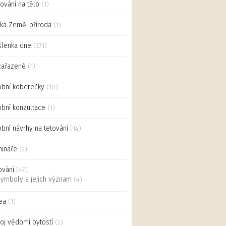
ování na tělo
(1)
ka Země-příroda
(1)
lenka dne
(371)
zařazené
(1)
bní koberečky
(10)
bní konzultace
(1)
bní návrhy na tetování
(14)
ináře
(2)
ování
(47)
ymboly a jejich význam
(4)
ea
(1)
oj vědomí bytostí
(2)