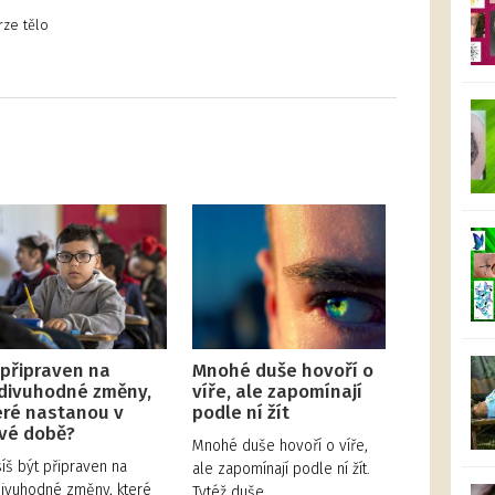
rze tělo
 připraven na
Mnohé duše hovoří o
divuhodné změny,
víře, ale zapomínají
eré nastanou v
podle ní žít
vé době?
Mnohé duše hovoří o víře,
íš být připraven na
ale zapomínají podle ní žít.
ivuhodné změny, které
Tytéž duše…