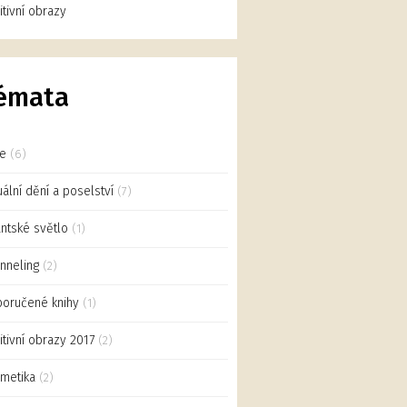
uitivní obrazy
émata
ce
(6)
uální dění a poselství
(7)
antské světlo
(1)
nneling
(2)
oručené knihy
(1)
uitivní obrazy 2017
(2)
metika
(2)