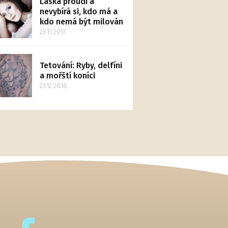
Láska proudí a
nevybírá si, kdo má a
kdo nemá být milován
23.11.2017
Tetování: Ryby, delfíni
a mořští koníci
21.12.2016