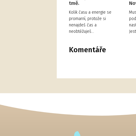
tmě.
No
Kolik času a energie se
Mus
promarní, protože si
pod
nenajdeš čas a
nas
neobtěžuješ…
Jes
Komentáře