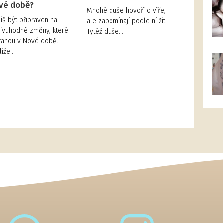
vé době?
Mnohé duše hovoří o víře,
íš být připraven na
ale zapomínají podle ní žít.
ivuhodné změny, které
Tytéž duše…
tanou v Nové době.
tliže…