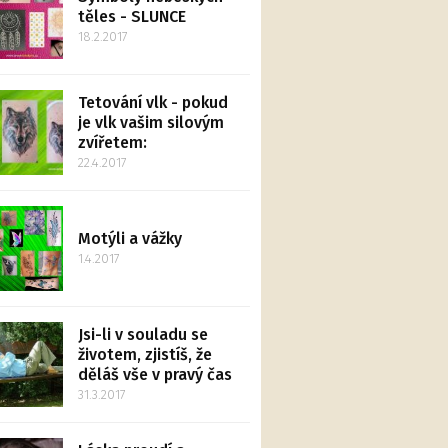
těles - SLUNCE
18.2.2017
Tetování vlk - pokud
je vlk vašim silovým
zvířetem:
22.4.2017
Motýli a vážky
1.4.2017
Jsi-li v souladu se
životem, zjistíš, že
děláš vše v pravý čas
31.3.2017