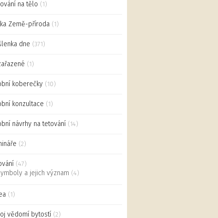
ování na tělo
(1)
ka Země-příroda
(1)
lenka dne
(371)
zařazené
(1)
bní koberečky
(10)
bní konzultace
(1)
bní návrhy na tetování
(14)
ináře
(2)
ování
(47)
ymboly a jejich význam
(4)
ea
(1)
oj vědomí bytostí
(2)