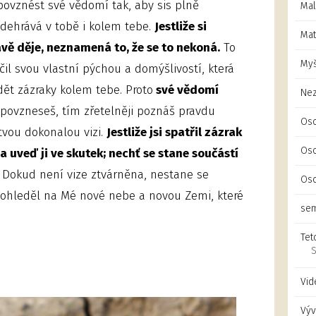
 povznést své vědomí tak, aby sis plně
Mal
dehrává v tobě i kolem tebe.
Jestliže si
Mat
vě děje, neznamená to, že se to nekoná.
To
Myš
il svou vlastní pýchou a domýšlivostí, která
idět zázraky kolem tebe. Proto
své vědomí
Ne
e povzneseš, tím zřetelněji poznáš pravdu
Oso
tvou dokonalou vizi.
Jestliže jsi spatřil zázrak
Oso
 a uveď ji ve skutek; nechť se stane součástí
Dokud není vize ztvárněna, nestane se
Oso
 pohleděl na Mé nové nebe a novou Zemi, které
sem
Tet
S
Vid
Výv