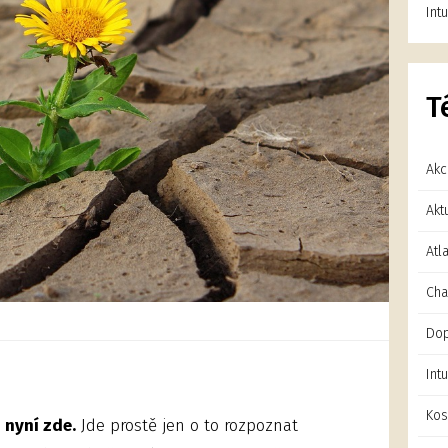
Int
T
Ak
Akt
Atl
Cha
Dop
Int
Kos
 nyní zde.
Jde prostě jen o to rozpoznat