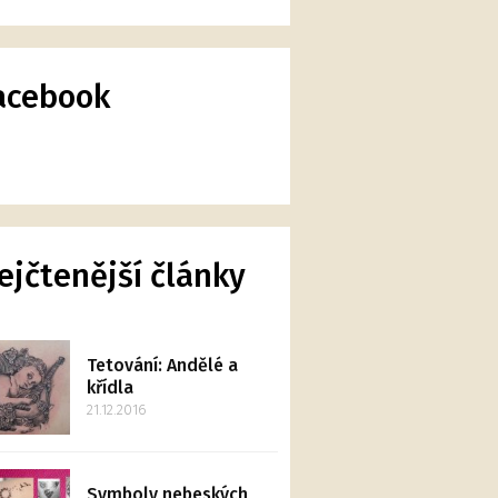
acebook
ejčtenější články
Tetování: Andělé a
křídla
21.12.2016
Symboly nebeských