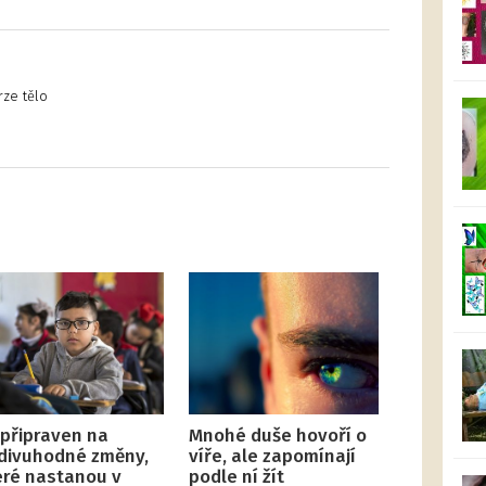
rze tělo
 připraven na
Mnohé duše hovoří o
divuhodné změny,
víře, ale zapomínají
eré nastanou v
podle ní žít