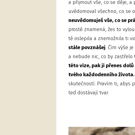
a přijmout vše, co se děje, a
uvědomoval všechno, co se o
neuvědomuješ vše, co se prá
prostě znamená, žes to vylouč
tě oslepila a znemožnila ti v
stále povznášej
. Čím výše j
a nebude nic, co by zastřelo 
této vize, pak ji přenes dolů
tvého každodenního života.
skutečností. Pravím ti, abys
teď dostávají tvar.