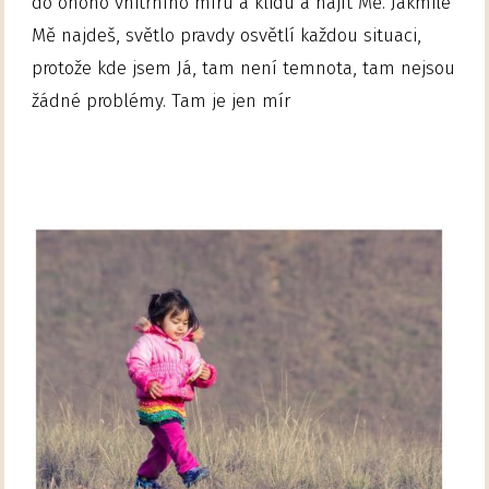
do onoho vnitřního míru a klidu a najít Mě. Jakmile
Mě najdeš, světlo pravdy osvětlí každou situaci,
protože kde jsem Já, tam není temnota, tam nejsou
žádné problémy. Tam je jen mír