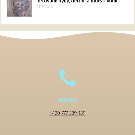
Tetování: Ryby, delfíni a mořští koníci
21.12.2016
Telefon
+420 777 339 159