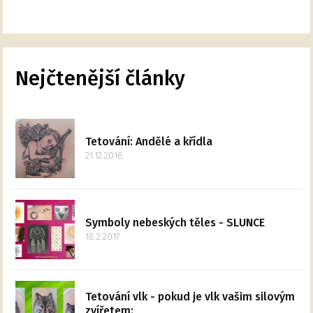
Nejčtenější články
Tetování: Andělé a křídla
21.12.2016
Symboly nebeských těles - SLUNCE
18.2.2017
Tetování vlk - pokud je vlk vašim silovým
zvířetem: