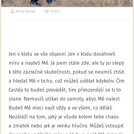
Anna Penak
1907x
Jen v klidu se vše objasní. Jen v klidu dosáhneš
míru a najdeš Mě. Já jsem stále zde, ale ty jsi slepý
k této zázračné skutečnosti, pokud se neumíš ztišit
a hledat Mě v tichu, což můžeš udělat kdykoliv. Čím
častěji to budeš provádět, tím přirozenější se ti to
stane. Nemusíš utíkat do samoty, abys Mě nalezl.
Budeš Mě moci najít vždy a ve všem, co děláš.
Nezáleží na tom, jaký je všude kolem tebe chaos
a zmatek nebo jak je venku hlučno. Můžeš vstoupit