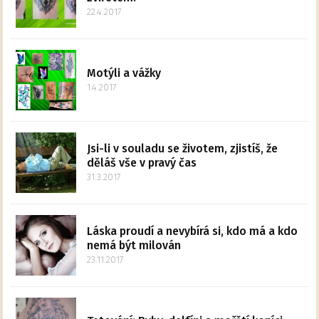
22.4.2017
Motýli a vážky
1.4.2017
Jsi-li v souladu se životem, zjistíš, že
děláš vše v pravý čas
31.3.2017
Láska proudí a nevybírá si, kdo má a kdo
nemá být milován
23.11.2017