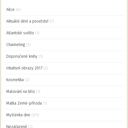
Akce
(6)
Aktuální dění a poselství
(7)
Atlantské světlo
(1)
Channeling
(2)
Doporučené knihy
(1)
Intuitivní obrazy 2017
(2)
Kosmetika
(2)
Malování na tělo
(1)
Matka Země-příroda
(1)
Myšlenka dne
(371)
Nezařazené
(1)