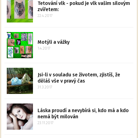
Tetování vlk - pokud je vlk vašim silovým
zvířetem:
22.4.2017
Motýli a vážky
1.4.2017
Jsi-li v souladu se životem, zjistíš, že
děláš vše v pravý čas
31.3.2017
Láska proudí a nevybírá si, kdo má a kdo
nemá být milován
23.11.2017