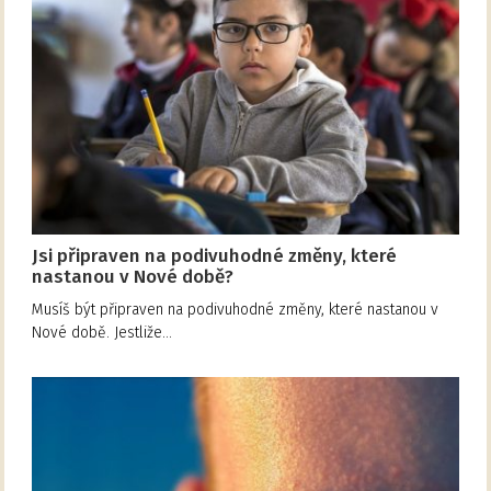
Jsi připraven na podivuhodné změny, které
nastanou v Nové době?
Musíš být připraven na podivuhodné změny, které nastanou v
Nové době. Jestliže…