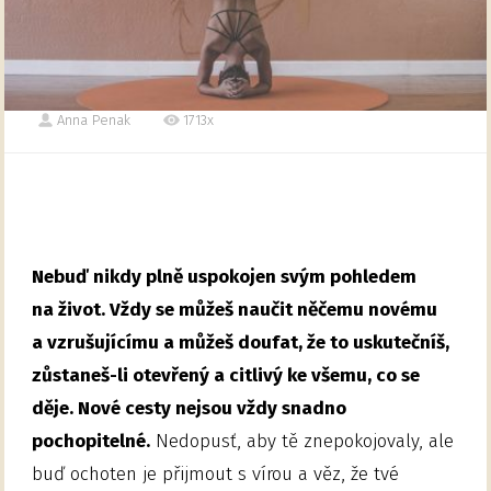
Anna Penak
1713x
Nebuď nikdy plně uspokojen svým pohledem
na život. Vždy se můžeš naučit něčemu novému
a vzrušujícímu a můžeš doufat, že to uskutečníš,
zůstaneš-li otevřený a citlivý ke všemu, co se
děje. Nové cesty nejsou vždy snadno
pochopitelné.
Nedopusť, aby tě znepokojovaly, ale
buď ochoten je přijmout s vírou a věz, že tvé