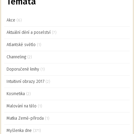
Témata
Akce
(6)
Aktuální dění a poselství
(7)
Atlantské světlo
(1)
Channeling
(2)
Doporučené knihy
(1)
Intuitivní obrazy 2017
(2)
Kosmetika
(2)
Malování na tělo
(1)
Matka Země-příroda
(1)
Myšlenka dne
(371)