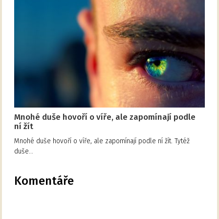
Mnohé duše hovoří o víře, ale zapomínají podle
ní žít
Mnohé duše hovoří o víře, ale zapomínají podle ní žít. Tytéž
duše…
Komentáře