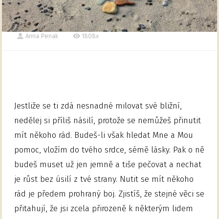
Anna Penak
1808x
Jestliže se ti zdá nesnadné milovat své bližní,
nedělej si příliš násilí, protože se nemůžeš přinutit
mít někoho rád. Budeš-li však hledat Mne a Mou
pomoc, vložím do tvého srdce, sémě lásky. Pak o ně
budeš muset už jen jemně a tiše pečovat a nechat
je růst bez úsilí z tvé strany. Nutit se mít někoho
rád je předem prohraný boj. Zjistíš, že stejné věci se
přitahují, že jsi zcela přirozeně k některým lidem