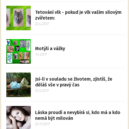
Tetování vlk - pokud je vlk vašim silovým
zvířetem:
22.4.2017
Motýli a vážky
1.4.2017
Jsi-li v souladu se životem, zjistíš, že
děláš vše v pravý čas
31.3.2017
Láska proudí a nevybírá si, kdo má a kdo
nemá být milován
23.11.2017