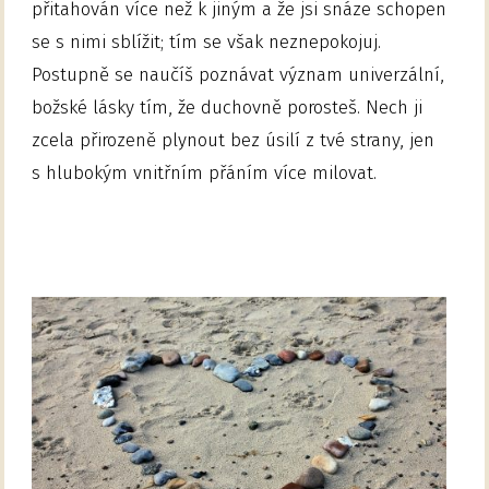
přitahován více než k jiným a že jsi snáze schopen
se s nimi sblížit; tím se však neznepokojuj.
Postupně se naučíš poznávat význam univerzální,
božské lásky tím, že duchovně porosteš. Nech ji
zcela přirozeně plynout bez úsilí z tvé strany, jen
s hlubokým vnitřním přáním více milovat.