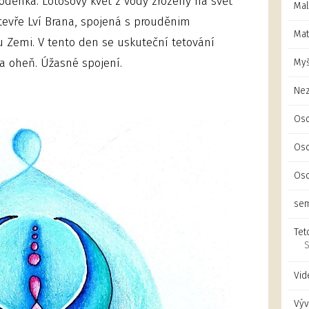
voděnka. Lotosový květ z vody zrozený na svět
Mal
otevře Lví Brana, spojená s prouděnim
Mat
u Zemi. V tento den se uskuteční tetování
 a oheň. Úžasné spojení.
Myš
Ne
Oso
Oso
Oso
sem
Tet
S
Vid
Výv