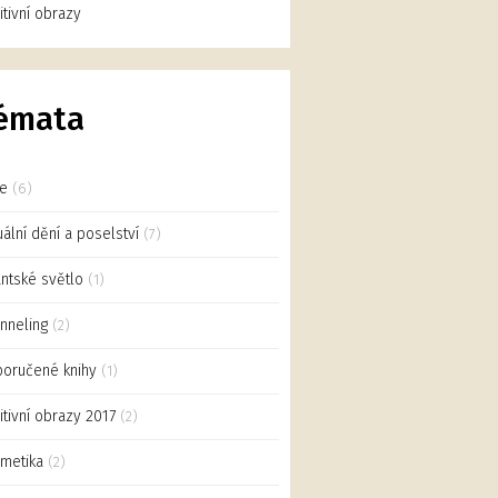
uitivní obrazy
émata
ce
(6)
uální dění a poselství
(7)
antské světlo
(1)
nneling
(2)
oručené knihy
(1)
uitivní obrazy 2017
(2)
metika
(2)