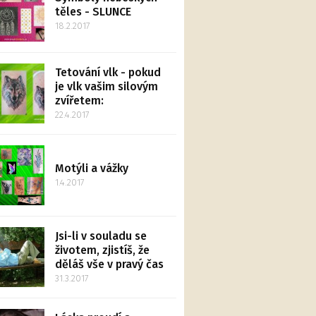
těles - SLUNCE
18.2.2017
Tetování vlk - pokud
je vlk vašim silovým
zvířetem:
22.4.2017
Motýli a vážky
1.4.2017
Jsi-li v souladu se
životem, zjistíš, že
děláš vše v pravý čas
31.3.2017