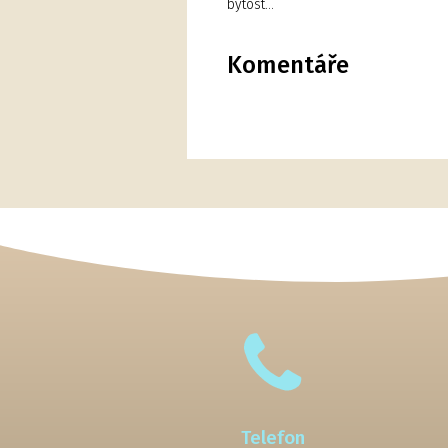
bytost…
Komentáře
Telefon