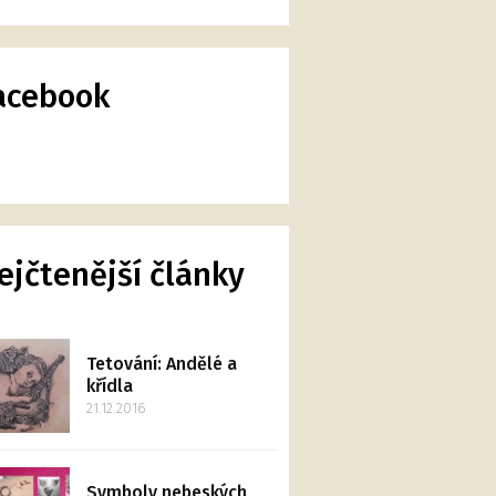
acebook
ejčtenější články
Tetování: Andělé a
křídla
21.12.2016
Symboly nebeských