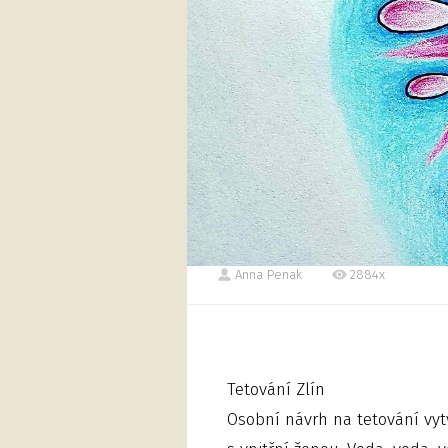
Anna Penak
2884x
Tetování Zlín
Osobní návrh na tetování vy