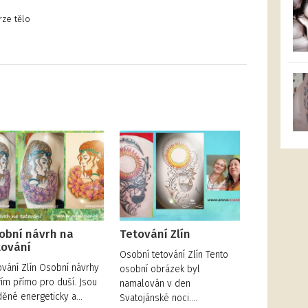
rze tělo
obní návrh na
Tetování Zlín
tování
Osobní tetování Zlín Tento
ování Zlín Osobní návrhy
osobní obrázek byl
řím přímo pro duší. Jsou
namalován v den
děné energeticky a…
Svatojánské noci.…