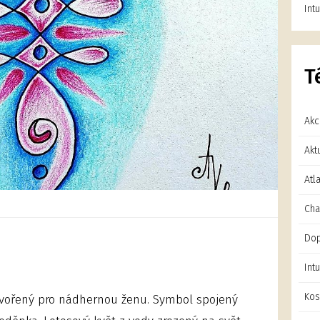
Int
T
Ak
Akt
Atl
Cha
Dop
Int
Kos
tvořený pro nádhernou ženu. Symbol spojený