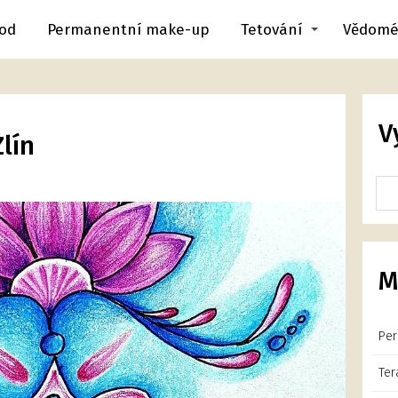
od
Permanentní make-up
Tetování
Vědomé
V
lín
M
Per
Ter