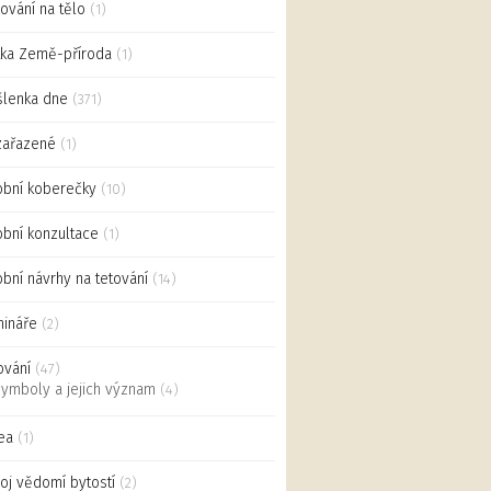
ování na tělo
(1)
ka Země-příroda
(1)
lenka dne
(371)
zařazené
(1)
bní koberečky
(10)
bní konzultace
(1)
bní návrhy na tetování
(14)
ináře
(2)
ování
(47)
ymboly a jejich význam
(4)
ea
(1)
oj vědomí bytostí
(2)