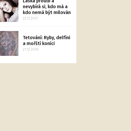
Láska proudí a
nevybírá si, kdo má a
kdo nemá být milován
23.11.2017
Tetování: Ryby, delfíni
a mořští koníci
21.12.2016