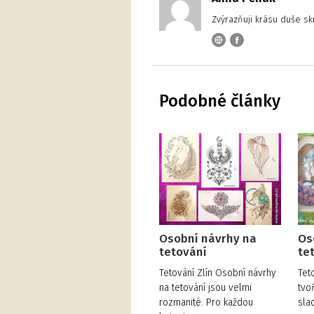
Zvýrazňuji krásu duše sk
Podobné články
Osobní návrhy na
Os
tetování
te
Tetování Zlín Osobní návrhy
Tet
na tetování jsou velmi
tvo
rozmanité. Pro každou
sla