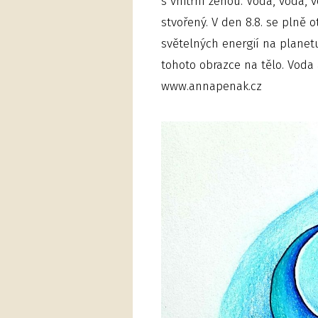
s vnitřní ženou. Voda, voda, 
stvořený. V den 8.8. se plně 
světelných energií na planet
tohoto obrazce na tělo. Voda
www.annapenak.cz