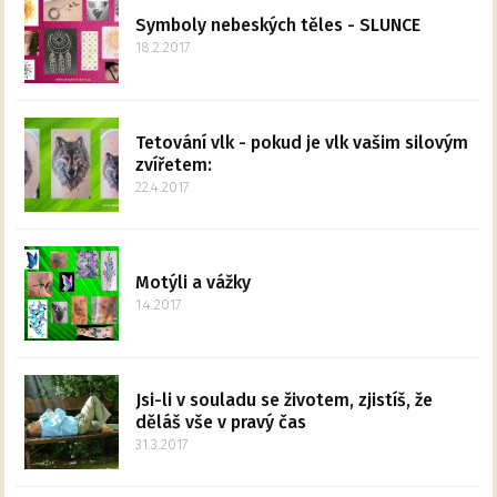
Symboly nebeských těles - SLUNCE
18.2.2017
Tetování vlk - pokud je vlk vašim silovým
zvířetem:
22.4.2017
Motýli a vážky
1.4.2017
Jsi-li v souladu se životem, zjistíš, že
děláš vše v pravý čas
31.3.2017