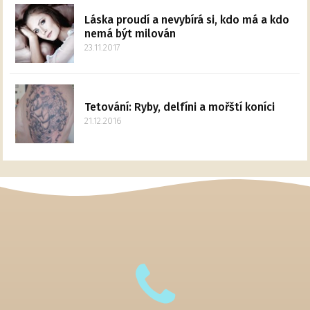
Láska proudí a nevybírá si, kdo má a kdo
nemá být milován
23.11.2017
Tetování: Ryby, delfíni a mořští koníci
21.12.2016