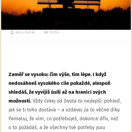
Anna Penak
1830x
Zaměř se vysoko; čím výše, tím lépe. I když
nedosáhneš vysokého cíle pokaždé, alespoň
shledáš, že vyvíjíš úsilí až na hranici svých
možností.
Vždy čekej od života to nejlepší; pohleď,
jak se ti toho dostává – a vzdávej za to věčné díky.
Pamatuj, že vím, co potřebuješ, dokonce dřív, než
o to požádáš, a že všechny tvé potřeby jsou