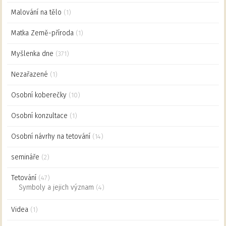
Malování na tělo
(1)
Matka Země-příroda
(1)
Myšlenka dne
(371)
Nezařazené
(1)
Osobní koberečky
(10)
Osobní konzultace
(1)
Osobní návrhy na tetování
(14)
semináře
(2)
Tetování
(47)
Symboly a jejich význam
(4)
Videa
(1)