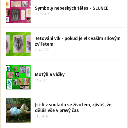
Symboly nebeských těles - SLUNCE
18.2.2017
Tetování vlk - pokud je vlk vašim silovým
zvířetem:
22.4.2017
Motýli a vážky
1.4.2017
Jsi-li v souladu se životem, zjistíš, že
děláš vše v pravý čas
31.3.2017