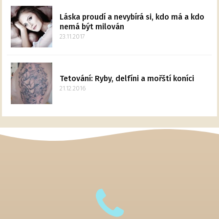
Láska proudí a nevybírá si, kdo má a kdo
nemá být milován
23.11.2017
Tetování: Ryby, delfíni a mořští koníci
21.12.2016