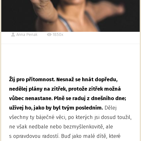
Anna Penak
1850x
Žij pro přítomnost. Nesnaž se hnát dopředu,
nedělej plány na zítřek, protože zítřek možná
vůbec nenastane. Plně se raduj z dnešního dne;
užívej ho, jako by byl tvým posledním.
Dělej
všechny ty báječné věci, po kterých jsi dosud toužil,
ne však nedbale nebo bezmyšlenkovitě, ale
s opravdovou radostí. Buď jako malé dítě, které