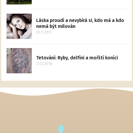
Láska proudí a nevybírá si, kdo má a kdo
nemá být milován
23.11.2017
Tetování: Ryby, delfíni a mořští koníci
21.12.2016