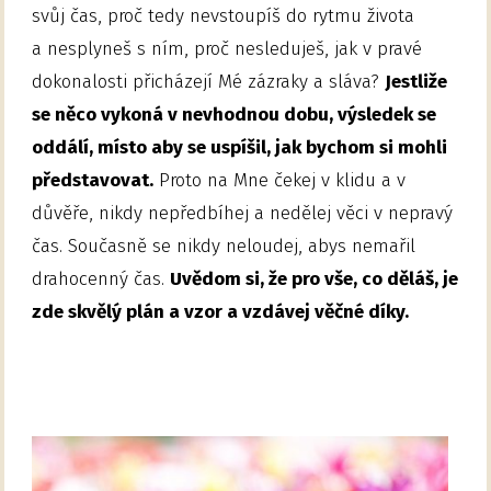
svůj čas, proč tedy nevstoupíš do rytmu života
a nesplyneš s ním, proč nesleduješ, jak v pravé
dokonalosti přicházejí Mé zázraky a sláva?
Jestliže
se něco vykoná v nevhodnou dobu, výsledek se
oddálí, místo aby se uspíšil, jak bychom si mohli
představovat.
Proto na Mne čekej v klidu a v
důvěře, nikdy nepředbíhej a nedělej věci v nepravý
čas. Současně se nikdy neloudej, abys nemařil
drahocenný čas.
Uvědom si, že pro vše, co děláš, je
zde skvělý plán a vzor a vzdávej věčné díky.