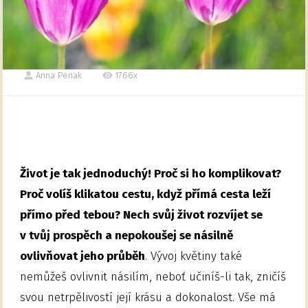
Anna Penak
1766x
Život je tak jednoduchý! Proč si ho komplikovat?
Proč volíš klikatou cestu, když přímá cesta leží
přímo před tebou? Nech svůj život rozvíjet se
v tvůj prospěch a nepokoušej se násilně
ovlivňovat jeho průběh
. Vývoj květiny také
nemůžeš ovlivnit násilím, neboť učiníš-li tak, zničíš
svou netrpělivostí její krásu a dokonalost. Vše má