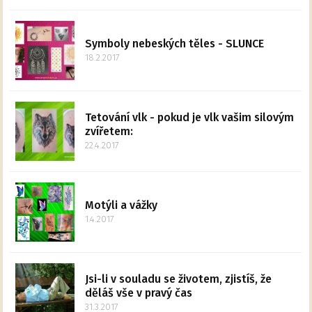
Symboly nebeských těles - SLUNCE
18.2.2017
Tetování vlk - pokud je vlk vašim silovým
zvířetem:
22.4.2017
Motýli a vážky
1.4.2017
Jsi-li v souladu se životem, zjistíš, že
děláš vše v pravý čas
31.3.2017