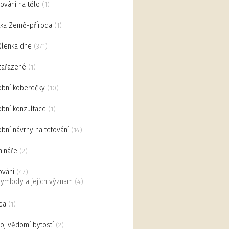
ování na tělo
(1)
ka Země-příroda
(1)
lenka dne
(371)
zařazené
(1)
bní koberečky
(10)
bní konzultace
(1)
bní návrhy na tetování
(14)
ináře
(2)
ování
(47)
ymboly a jejich význam
(4)
ea
(1)
oj vědomí bytostí
(2)