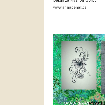
Děkuji za krásnou tvorbu.
www.annapenak.cz