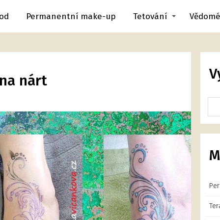
od
Permanentní make-up
Tetování
Vědomé
V
 na nárt
M
Per
Ter