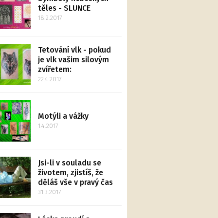
těles - SLUNCE
18.2.2017
Tetování vlk - pokud
je vlk vašim silovým
zvířetem:
22.4.2017
Motýli a vážky
1.4.2017
Jsi-li v souladu se
životem, zjistíš, že
děláš vše v pravý čas
31.3.2017