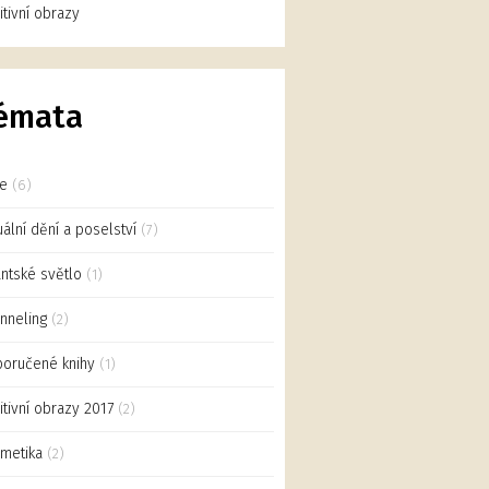
uitivní obrazy
émata
ce
(6)
uální dění a poselství
(7)
antské světlo
(1)
nneling
(2)
oručené knihy
(1)
uitivní obrazy 2017
(2)
metika
(2)