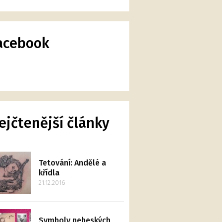
acebook
ejčtenější články
Tetování: Andělé a
křídla
21.12.2016
Symboly nebeských