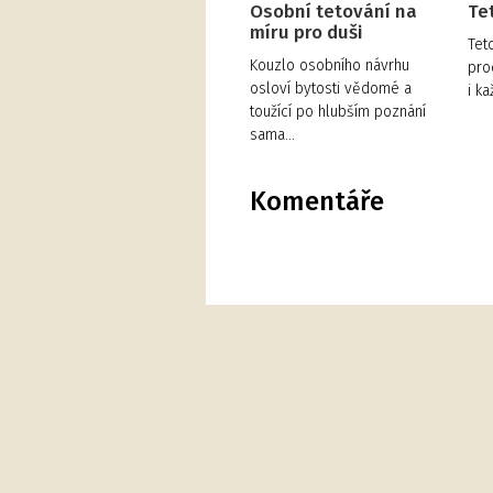
Osobní tetování na
Te
míru pro duši
Tet
Kouzlo osobního návrhu
pro
osloví bytosti vědomé a
i k
toužící po hlubším poznání
sama…
Komentáře