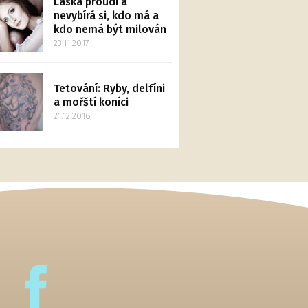
Láska proudí a
nevybírá si, kdo má a
kdo nemá být milován
23.11.2017
Tetování: Ryby, delfíni
a mořští koníci
21.12.2016