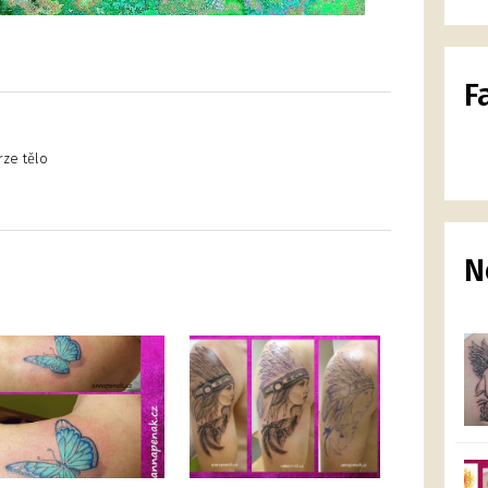
F
rze tělo
N