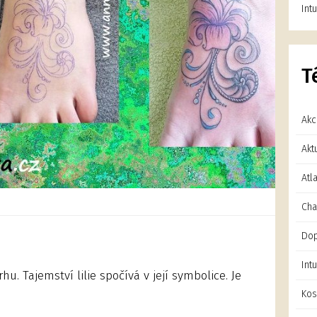
Int
T
Ak
Akt
Atl
Cha
Dop
Int
u. Tajemství lilie spočívá v její symbolice. Je
Kos