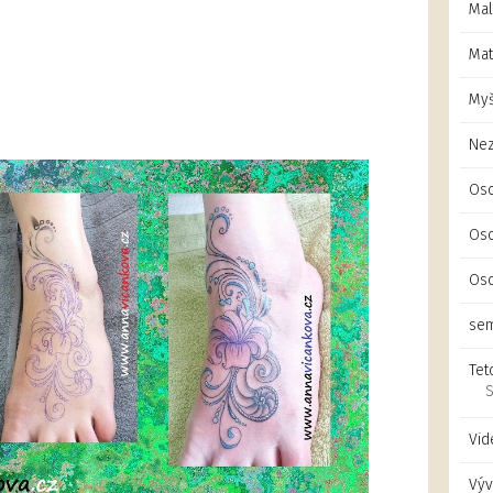
Mal
Mat
Myš
Ne
Oso
Oso
Oso
sem
Tet
S
Vid
Výv