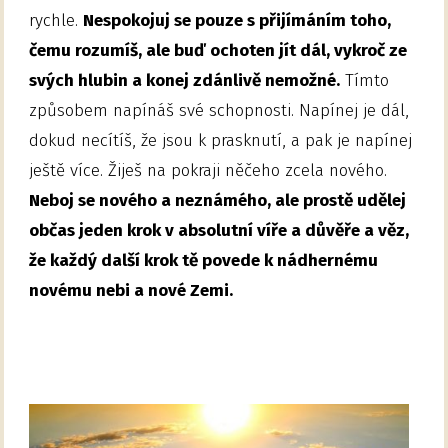
rychle.
Nespokojuj se pouze s přijímáním toho,
čemu rozumíš, ale buď ochoten jít dál, vykroč ze
svých hlubin a konej zdánlivě nemožné.
Tímto
způsobem napínáš své schopnosti. Napínej je dál,
dokud necítíš, že jsou k prasknutí, a pak je napínej
ještě více. Žiješ na pokraji něčeho zcela nového.
Neboj se nového a neznámého, ale prostě udělej
občas jeden krok v absolutní víře a důvěře a věz,
že každý další krok tě povede k nádhernému
novému nebi a nové Zemi.