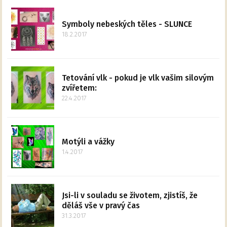
Symboly nebeských těles - SLUNCE
18.2.2017
Tetování vlk - pokud je vlk vašim silovým
zvířetem:
22.4.2017
Motýli a vážky
1.4.2017
Jsi-li v souladu se životem, zjistíš, že
děláš vše v pravý čas
31.3.2017