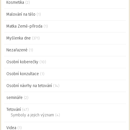
Kosmetika
(2)
Malování na tělo
(1)
Matka Země-příroda
(1)
Myšlenka dne
(371)
Nezařazené
(1)
Osobní koberečky
(10)
Osobní konzultace
(1)
Osobní návrhy na tetování
(14)
semináře
(2)
Tetování
(47)
Symboly a jejich význam
(4)
Videa
(1)