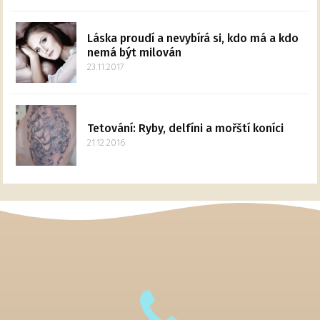
Láska proudí a nevybírá si, kdo má a kdo
nemá být milován
23.11.2017
Tetování: Ryby, delfíni a mořští koníci
21.12.2016