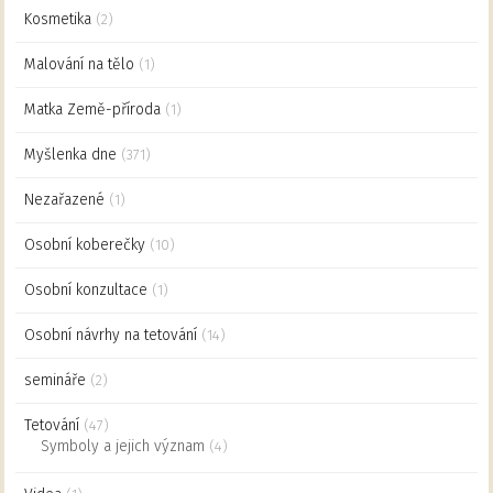
Kosmetika
(2)
Malování na tělo
(1)
Matka Země-příroda
(1)
Myšlenka dne
(371)
Nezařazené
(1)
Osobní koberečky
(10)
Osobní konzultace
(1)
Osobní návrhy na tetování
(14)
semináře
(2)
Tetování
(47)
Symboly a jejich význam
(4)