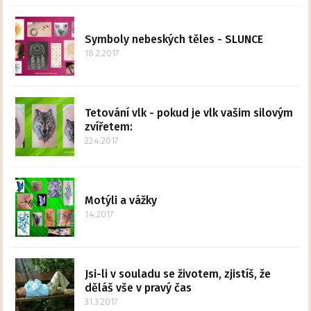
Symboly nebeských těles - SLUNCE
18.2.2017
Tetování vlk - pokud je vlk vašim silovým
zvířetem:
22.4.2017
Motýli a vážky
1.4.2017
Jsi-li v souladu se životem, zjistíš, že
děláš vše v pravý čas
31.3.2017