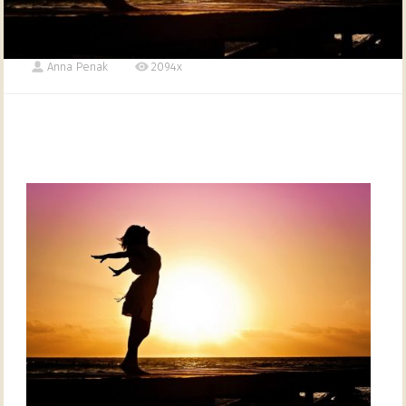
Anna Penak
2094x