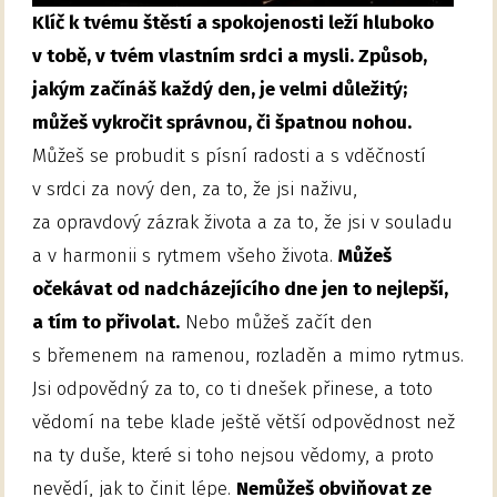
Klíč k tvému štěstí a spokojenosti leží hluboko
v tobě, v tvém vlastním srdci a mysli. Způsob,
jakým začínáš každý den, je velmi důležitý;
můžeš vykročit správnou, či špatnou nohou.
Můžeš se probudit s písní radosti a s vděčností
v srdci za nový den, za to, že jsi naživu,
za opravdový zázrak života a za to, že jsi v souladu
a v harmonii s rytmem všeho života.
Můžeš
očekávat od nadcházejícího dne jen to nejlepší,
a tím to přivolat.
Nebo můžeš začít den
s břemenem na ramenou, rozladěn a mimo rytmus.
Jsi odpovědný za to, co ti dnešek přinese, a toto
vědomí na tebe klade ještě větší odpovědnost než
na ty duše, které si toho nejsou vědomy, a proto
nevědí, jak to činit lépe.
Nemůžeš obviňovat ze