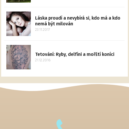
Láska proudí a nevybírá si, kdo má a kdo
nemá být milován
23.11.2017
Tetování: Ryby, delfíni a mořští koníci
21.12.2016