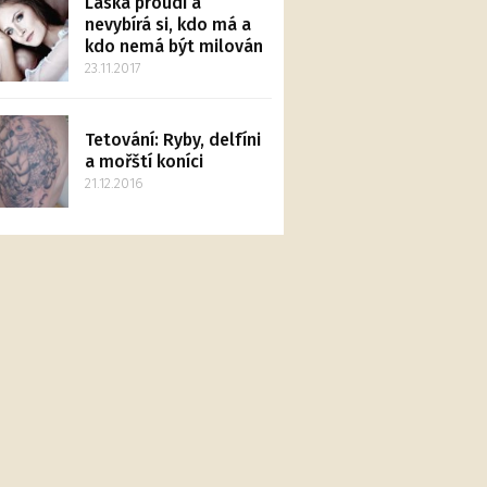
Láska proudí a
nevybírá si, kdo má a
kdo nemá být milován
23.11.2017
Tetování: Ryby, delfíni
a mořští koníci
21.12.2016