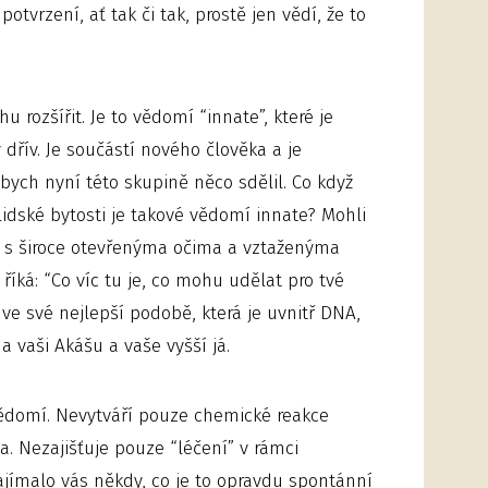
potvrzení, ať tak či tak, prostě jen vědí, že to
u rozšířit. Je to vědomí “innate”, které je
dřív. Je součástí nového člověka a je
bych nyní této skupině něco sdělil. Co když
lidské bytosti je takové vědomí innate? Mohli
á s široce otevřenýma očima a vztaženýma
íká: “Co víc tu je, co mohu udělat pro tvé
 ve své nejlepší podobě, která je uvnitř DNA,
na vaši Akášu a vaše vyšší já.
ědomí. Nevytváří pouze chemické reakce
. Nezajišťuje pouze “léčení” v rámci
jímalo vás někdy, co je to opravdu spontánní