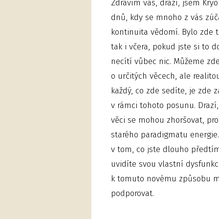
Zdravím vás, drazí, jsem Kryo
dnů, kdy se mnoho z vás zúča
kontinuita vědomí. Bylo zde t
tak i včera, pokud jste si to do
necítí vůbec nic. Můžeme zde
o určitých věcech, ale realit
každý, co zde sedíte, je zde 
v rámci tohoto posunu. Drazí
věci se mohou zhoršovat, prot
starého paradigmatu energie.
v tom, co jste dlouho předtím
uvidíte svou vlastní dysfunk
k tomuto novému způsobu myšl
podporovat.