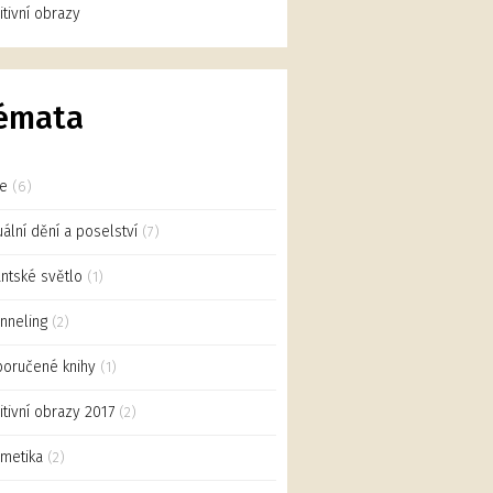
uitivní obrazy
émata
ce
(6)
uální dění a poselství
(7)
antské světlo
(1)
nneling
(2)
oručené knihy
(1)
uitivní obrazy 2017
(2)
metika
(2)