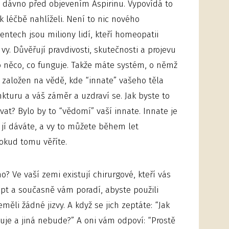
 dávno před objevením Aspirinu. Vypovídá to
 k léčbě nahlíželi. Není to nic nového
nentech jsou miliony lidí, kteří homeopatii
ž vy. Důvěřují pravdivosti, skutečnosti a projevu
o něco, co funguje. Takže máte systém, o němž
e založen na vědě, kde “innate” vašeho těla
inkturu a váš záměr a uzdraví se. Jak byste to
t? Bylo by to “vědomí” vaší innate. Innate je
 jí dáváte, a vy to můžete během let
pokud tomu věříte.
o? Ve vaší zemi existují chirurgové, kteří vás
cept a současně vám poradí, abyste použili
měli žádné jizvy. A když se jich zeptáte: “Jak
uje a jiná nebude?” A oni vám odpoví: “Prostě