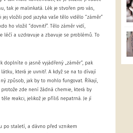
u, tak je malinkatá. Lék je stvořen pro vás,
i jej vložili pod jazyka vaše tělo vidělo “záměr”
kdo ho vložil “dovnitř”. Tělo záměr vidí,
e léčí a uzdravuje a zbavuje se problémů. To
lék doplníte o jasně vyjádřený „záměr“, pak
látku, která je uvnitř. A když se na to dívají
ádný způsob, jak by to mohlo fungovat. Říkají,
, protože zde není žádná chemie, která by
le reakci, jelikož je příliš nepatrná. Je jí
du po staletí, a dávno před vznikem