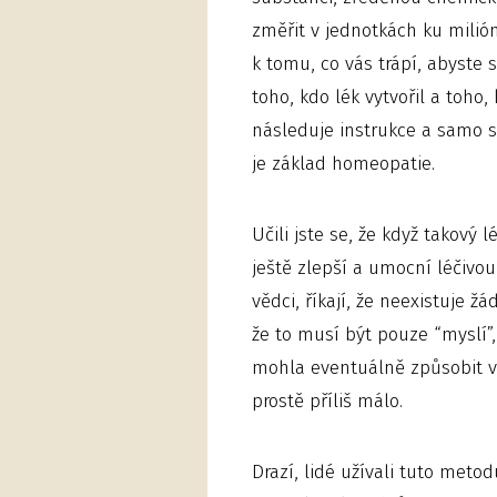
změřit v jednotkách ku milión
k tomu, co vás trápí, abyste s
toho, kdo lék vytvořil a toho, 
následuje instrukce a samo s
je základ homeopatie.
Učili jste se, že když takový 
ještě zlepší a umocní léčivou 
vědci, říkají, že neexistuje ž
že to musí být pouze “myslí”
mohla eventuálně způsobit v tě
prostě příliš málo.
Drazí, lidé užívali tuto meto