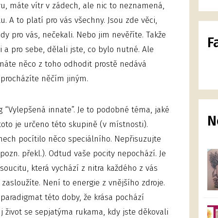
u, máte vítr v zádech, ale nic to neznamená,
. A to platí pro vás všechny. Jsou zde věci,
tady pro vás, nečekali. Nebo jim nevěříte. Takže
F
i a pro sebe, dělali jste, co bylo nutné. Ale
áte něco z toho odhodit prostě nedává
 procházíte něčím jiným.
 “Vylepšená innate”. Je to podobné téma, jaké
N
toto je určeno této skupině (v místnosti).
ech pocítilo něco speciálního. Nepřisuzujte
pozn. překl.). Odtud vaše pocity nepochází. Je
 soucitu, která vychází z nitra každého z vás
 zasloužíte. Není to energie z vnějšího zdroje.
 paradigmat této doby, že krása pochází
svůj život se sepjatýma rukama, kdy jste děkovali