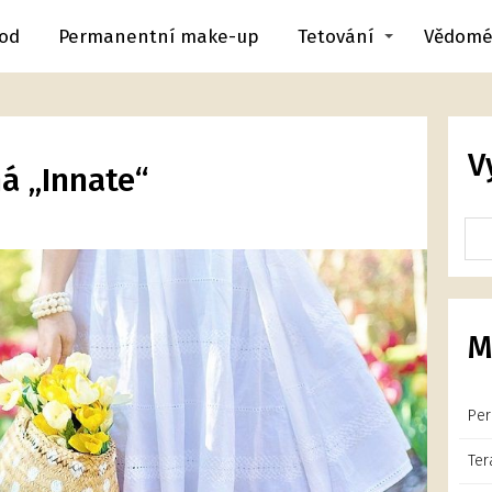
od
Permanentní make-up
Tetování
Vědomé
V
á „Innate“
M
Per
Ter