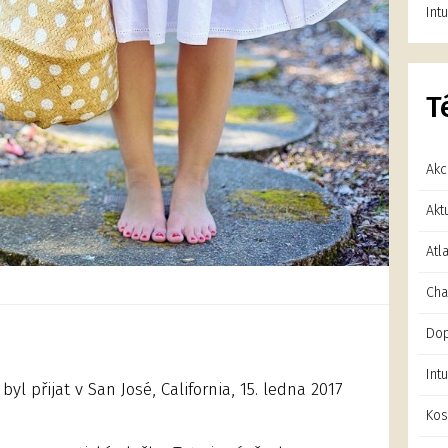
Int
T
Ak
Akt
Atl
Cha
Dop
Int
yl přijat v San José, California, 15. ledna 2017
Kos