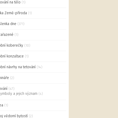
ování na tělo
(1)
ka Země-příroda
(1)
lenka dne
(371)
zařazené
(1)
bní koberečky
(10)
bní konzultace
(1)
bní návrhy na tetování
(14)
ináře
(2)
ování
(47)
ymboly a jejich význam
(4)
ea
(1)
oj vědomí bytostí
(2)