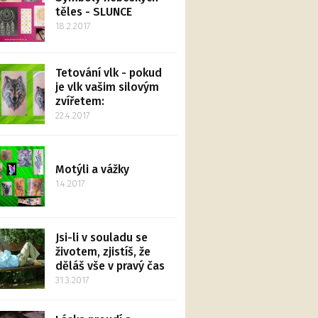
těles - SLUNCE
18.2.2017
Tetování vlk - pokud
je vlk vašim silovým
zvířetem:
22.4.2017
Motýli a vážky
1.4.2017
Jsi-li v souladu se
životem, zjistíš, že
děláš vše v pravý čas
31.3.2017