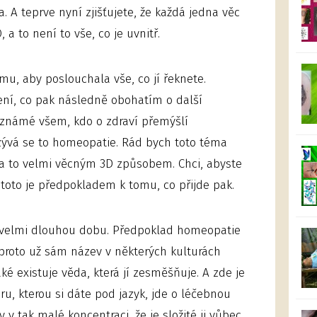
a. A teprve nyní zjišťujete, že každá jedna věc
 a to není to vše, co je uvnitř.
omu, aby poslouchala vše, co jí řeknete.
ní, co pak následně obohatím o další
 známé všem, kdo o zdraví přemýšlí
zývá se to homeopatie. Rád bych toto téma
 a to velmi věcným 3D způsobem. Chci, abyste
 toto je předpokladem k tomu, co přijde pak.
ž velmi dlouhou dobu. Předpoklad homeopatie
proto už sám název v některých kulturách
aké existuje věda, která jí zesměšňuje. A zde je
turu, kterou si dáte pod jazyk, jde o léčebnou
v tak malé koncentraci, že je složité ji vůbec