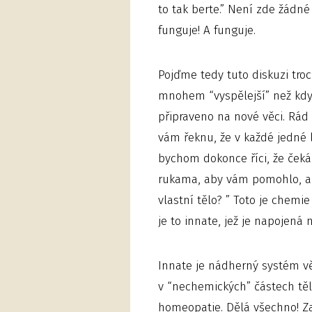
to tak berte.” Není zde žádné 
funguje! A funguje.
Pojďme tedy tuto diskuzi troch
mnohem “vyspělejší” než kdy 
připraveno na nové věci. Rád 
vám řeknu, že v každé jedné 
bychom dokonce říci, že ček
rukama, aby vám pomohlo, a ř
vlastní tělo? ” Toto je chemie
je to innate, jež je napojená 
Innate je nádherný systém v
v “nechemických” částech těla
homeopatie. Dělá všechno! Za