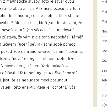
n z magnetické služby. Toto je závěr dvou
Mal
stnilo obou z nich. V rámci procesu je v tom
Mat
oho dnes hodně, co jste mohli cítit, a stejně
Myš
volili. Stále jsou tací, kteří jsou frustrovaní, že
 hovořit o určitých věcech, “channelovat”
Ne
ou zůstává, že vám nic z toho nedochází. Téměř
Oso
za účelem “učení se”, jak sami sobě pomoci
Oso
, pokud zde není žádné vaše “uznání” posunu,
ože v ”nové” energii se již nemůžete držet
Oso
 V nové energii již nemůžete pokračovat
sem
 dělávali. Už to nefunguje! A dříve či později
ci, jestliže se nebudete moci posunout
Tet
S
ení, této energii, která je “ochotná” vás
Vid
Výv