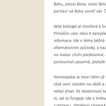
Bohu, prosili Boha, volali Boh
pochází od Boha uvnitř vás. Ó,
Vaše biologie je stvořená k t
Přináším vám něco k zamyšle
informace. Jde o téma běžně
alternativními způsoby, a na
na malou chvíli prozkoumal,
poslouchali pozorně, protože
Homeopatie je mezi lidmi ji
však není založen na vědě a 
nebyl přijat. Ve skutečnosti t
to, jak to funguje. Jde o tink
substanci, zředěnou chemicky 