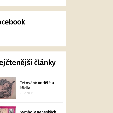
acebook
ejčtenější články
Tetování: Andělé a
křídla
21.12.2016
Symboly nebeských