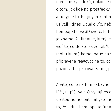
medicínských léků, dokonce i
o tom, jak lidé na prostředky
a funguje to! Na jiných konti
užívají i dnes. Daleko víc, ne
homeopatie ve 3D světě. Je t
je známo, že funguje, který j
vidí to, co děláte skrze lék/t
mohli kromě homeopatie nazva
připravena reagovat na to, co
pozorovat a pracovat s tím, 
A víte, co je na tom zábavnéh
léčí, napíší vám či vydají re
určitou homeopatii, abyste ne
to, že jedna homeopatie fung