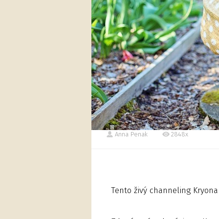
Anna Penak
2848x
Tento živý channeling Kryona b