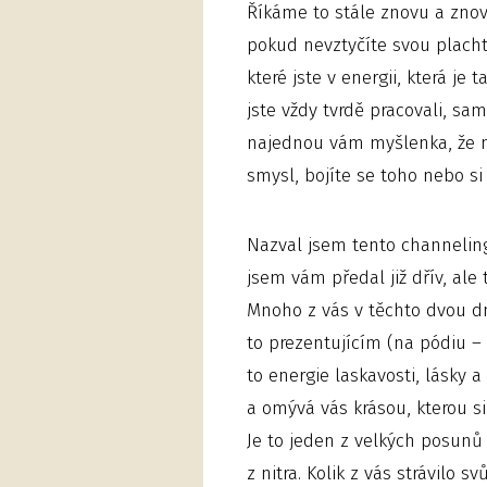
Říkáme to stále znovu a znov
pokud nevztyčíte svou plachtu
které jste v energii, která je 
jste vždy tvrdě pracovali, sam
najednou vám myšlenka, že m
smysl, bojíte se toho nebo si
Nazval jsem tento channeling
jsem vám předal již dřív, ale 
Mnoho z vás v těchto dvou dn
to prezentujícím (na pódiu – 
to energie laskavosti, lásky a
a omývá vás krásou, kterou si
Je to jeden z velkých posunů
z nitra. Kolik z vás strávilo 